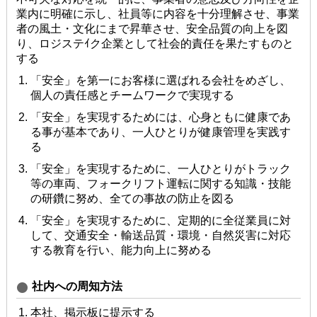
業内に明確に⽰し、社員等に内容を⼗分理解させ、事業
者の⾵⼟・⽂化にまで昇華させ、安全品質の向上を図
り、ロジステｲク企業として社会的責任を果たすものと
する
「安全」を第⼀にお客様に選ばれる会社をめざし、
個⼈の責任感とチームワークで実現する
「安全」を実現するためには、⼼⾝ともに健康であ
る事が基本であり、⼀⼈ひとりが健康管理を実践す
る
「安全」を実現するために、⼀⼈ひとりがトラック
等の⾞両、フォークリフト運転に関する知識・技能
の研鑽に努め、全ての事故の防⽌を図る
「安全」を実現するために、定期的に全従業員に対
して、交通安全・輸送品質・環境・⾃然災害に対応
する教育を⾏い、能⼒向上に努める
社内への周知⽅法
本社、掲⽰板に提⽰する