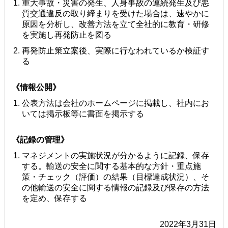
重⼤事故・災害の発⽣、⼈⾝事故の連続発⽣及び悪
質交通違反の取り締まりを受けた場合は、速やかに
原因を分析し、改善⽅法を⽴て全社的に教育・研修
を実施し再発防⽌を図る
再発防⽌策⽴案後、実際に⾏なわれているか検証す
る
《情報公開》
公表⽅法は会社のホームページに掲載し、社内にお
いては掲⽰板等に書⾯を掲⽰する
《記録の管理》
マネジメントの実施状況が分かるように記録、保存
する。輸送の安全に関する基本的な⽅針・重点施
策・チェック（評価）の結果（⽬標達成状況）、そ
の他輸送の安全に関する情報の記録及び保存の⽅法
を定め、保存する
2022年3月31日