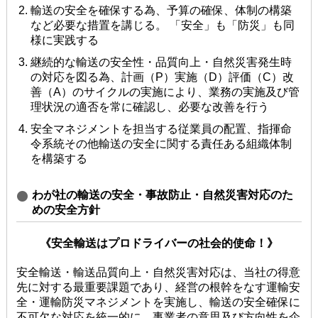
輸送の安全を確保する為、予算の確保、体制の構築
など必要な措置を講じる。 「安全」も「防災」も同
様に実践する
継続的な輸送の安全性・品質向上・⾃然災害発⽣時
の対応を図る為、計画（P）実施（D）評価（C）改
善（A）のサイクルの実施により、業務の実施及び管
理状況の適否を常に確認し、必要な改善を⾏う
安全マネジメントを担当する従業員の配置、指揮命
令系統その他輸送の安全に関する責任ある組織体制
を構築する
わが社の輸送の安全・事故防⽌・⾃然災害対応のた
めの安全⽅針
《安全輸送はプロドライバーの社会的使命！》
安全輸送・輸送品質向上・⾃然災害対応は、当社の得意
先に対する最重要課題であり、経営の根幹をなす運輸安
全・運輸防災マネジメントを実施し、輸送の安全確保に
不可⽋な対応を統⼀的に、事業者の意思及び⽅向性を企