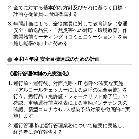
全てに対する基本的な⽅針及びそれに基づく⽬標・
計画を従業員に周知徹底する
年間計画による、全従業員に対して教育訓練（交通
安全・輸送品質・⾃然災害への対応・環境教育）作
業開始前ミーティング（コミュニケーション）を実
施し能率の向上に努める
令和４年度 安全⽬標達成のための計画
《運⾏管理体制の充実強化》
運⾏前・運⾏後、対⾯点呼・IT 点呼の確実な実施
（アルコールチェッカーによる点呼の完全実施）を
⾏う。携⾏品（免許証・フォークリフト修了証）の
確認、⾞輌運⾏前点検表による⾞輌メンテナンスの
確認、新型コロナウｲルス感染予防対策を徹底的に実
施します
運⾏管理者は運⾏管理業務について確実に実施し、
経営者に適宜報告する