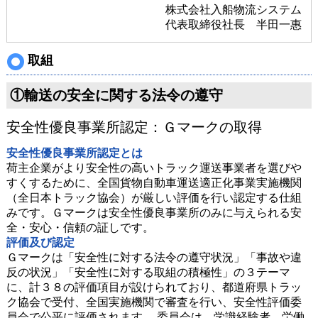
株式会社入船物流システム
代表取締役社長 半田一惠
取組
①輸送の安全に関する法令の遵守
安全性優良事業所認定：Ｇマークの取得
安全性優良事業所認定とは
荷主企業がより安全性の高いトラック運送事業者を選びや
すくするために、全国貨物自動車運送適正化事業実施機関
（全日本トラック協会）が厳しい評価を行い認定する仕組
みです。Ｇマークは安全性優良事業所のみに与えられる安
全・安心・信頼の証しです。
評価及び認定
Ｇマークは「安全性に対する法令の遵守状況」「事故や違
反の状況」「安全性に対する取組の積極性」の３テーマ
に、計３８の評価項目が設けられており、都道府県トラッ
ク協会で受付、全国実施機関で審査を行い、安全性評価委
員会で公平に評価されます。 委員会は、学識経験者、労働