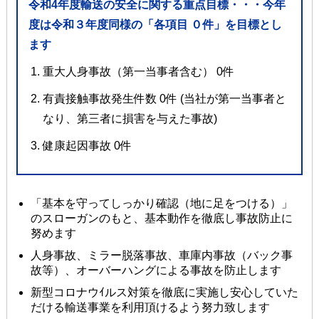
令和4年度輸送の安全に関する重点⽬標・・・今年
度は令和３年度同様の「各項⽬ ０件」を⽬標とし
ます
重⼤⼈⾝事故（第⼀当事者含む） 0件
有責接触事故発⽣件数 0件 (当社が第⼀当事者と
なり、第三者に損害を与えた事故)
健康起因事故 0件
「基本を守ってしっかり確認（地に⾜をつける）」
のスローガンのもと、基本動作を徹底し事故防⽌に
努めます
⼈⾝事故、ミラー脱落事故、⾞庫内事故（バック事
故等）、オーバーハングによる事故を防⽌します
新型コロナウｲルス対策を徹底に実施し安⼼していた
だける輸送事業を利⽤頂けるよう努⼒致します