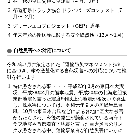
春・秋の全国交通安全運動（4 ⽉、9⽉）
都道府県トラック協会 ドライバーズコンテスト（7
⽉〜12⽉）
グリーンエコプロジェクト（GEP）通年
年末年始の輸送等に関する安全総点検（12⽉〜1⽉）
⾃然災害への対応について
令和2年7⽉に策定された「運輸防災マネジメント指針」
に基づき、昨今激甚化する⾃然災害への対応について検
討を⾏います
特に懸念される事 ・・・ 平成23年3⽉の東⽇本⼤震
災、平成28年4⽉の熊本地震、平成30年の北海道胆振
東部地震と⾔った震度6弱以上の地震が相次いで発⽣
し、⾵⽔害については、令和元年９⽉の房総半島台
⾵、10⽉の東⽇本台⾵などによる各地に甚⼤な被害
がもたらされ、今後の発⽣が懸念されている南海ト
ラフ地震や⾸都圏直下地震と⾔った巨⼤災害のリス
クが懸念される中、運輸事業者が⾃然災害にいかに