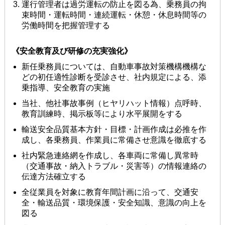
運⾏管理者は過労運転の防⽌を図る為、乗務員の拘
束時間・運転時間・連続運転・休憩・休息時間等の
労働時間を把握管理する
《安全教育及び研修の充実強化》
新任乗務員については、⾃動⾞事故対策機構機構な
どの初任適性診断を受診させ、社内規定による、添
乗指導、安全教育の実施
当社、他社事故事例（ヒヤリハット情報）点呼時、
教育訓練時、掲⽰板等により⽔平展開をする
輸送安全品質基本⽅針・⽬標・計画作成は必推を作
成し、各乗務員、作業員に常備させ意識を徹底する
社内緊急連絡網を作成し、各⾞両に常備し異常時
（交通事故・納⼊トラブル・災害等）の情報連絡の
伝達⽅法確⽴する
全従業員を対象に教育年間計画に沿って、交通安
全・輸送品質・環境保護・安全知識、意識の向上を
図る