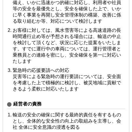
備え、いかに迅速かつ的確に対応し、利⽤者や社員
等の安全を最優先とし、安全を確保した上で、いか
に早く事業を再開し安全管理体制の構築、改善に係
る取り組むか等、対応について検討します
お客様に対しては、⾵⽔雪害等による⾼速道路の⻑
時間通⾏⽌め等が予想される場合には、輸送の中⽌
を検討して頂くなど、状況に応じた提案をいたしま
す。すでに運⾏中の⾞両については、運⾏管理者と
乗務員との連絡を密にし、安全確保を第⼀に対応い
たします
緊急時の応援要請への対応
災害等による緊急時の運⾏要請については、安全⾯
を考慮した上で積極的に検討し、被災地域に貢献で
きるよう柔軟に対応いたします
経営者の責務
輸送の安全の確保に関する最終的責任を有するもの
とし、全体的な安全性の向上の取組みを主導し、会
社 全体に安全意識の浸透を図る